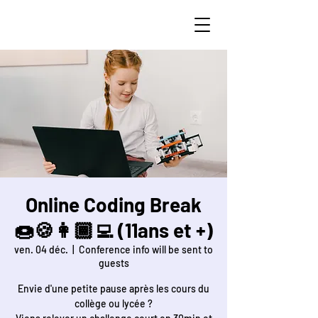
STEAM Curious
Online Coding Break
🍩🍪👩🏾‍💻 (11ans et +)
ven. 04 déc.
  |  
Conference info will be sent to
guests
Envie d'une petite pause après les cours du
collège ou lycée ?